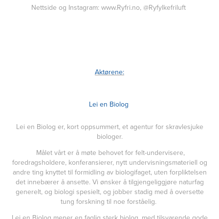
Nettside og Instagram:
www.Ryfri.no
, @Ryfylkefriluft
Aktørene:
Lei en Biolog
Lei en Biolog er, kort oppsummert, et agentur for skravlesjuke
biologer.
Målet vårt er å møte behovet for felt-undervisere,
foredragsholdere, konferansierer, nytt undervisningsmateriell og
andre ting knyttet til formidling av biologifaget, uten forpliktelsen
det innebærer å ansette. Vi ønsker å tilgjengeliggjøre naturfag
generelt, og biologi spesielt, og jobber stadig med å oversette
tung forskning til noe forståelig.
Lei en Biolog mener en faglig sterk biolog, med tilsvarende gode