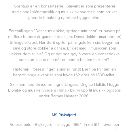
Gorrlaus er en konsertserie i Stavanger som presenterer
tradisjonell slåttemusikk og musikk av nyere tid som bruker
lignende tonale og rytmiske byggesteiner.
Forestillingen "Danse mi dokke, springe min hest" er basert på
en flere hundre år gammel tradisjon: Dansedokker (marionetter)
til langeleikspel. Når Berit spiller på langeleiken sin, begynner
små og store dokker å danse. Er det magi i musikken som
vekker dem til live? Og er det noe gøy å være en dansedokke
som kun kan danse når en annen bestemmer det?
Historien i forestillingen spinner rundt Berit på Pynten, en
berømt langeleikspiller som levde i Valdres på 1800-tallet.
Sammen med danserne Ingrid Lingaas, Birgitte Halldis Hegge
Blomlie og musiker Anders Hana - byr vi opp til musikk og dans
under Barnas Havfest 2026.
MS Riskafjord
Veteranbåten Riskafjord II er bygd i 1864. Fram til 1. november