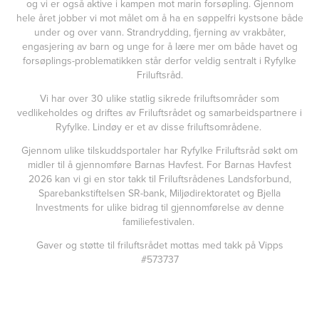
og vi er også aktive i kampen mot marin forsøpling. Gjennom
hele året jobber vi mot målet om å ha en søppelfri kystsone både
under og over vann. Strandrydding, fjerning av vrakbåter,
engasjering av barn og unge for å lære mer om både havet og
forsøplings-problematikken står derfor veldig sentralt i Ryfylke
Friluftsråd.
Vi har over 30 ulike statlig sikrede friluftsområder som
vedlikeholdes og driftes av Friluftsrådet og samarbeidspartnere i
Ryfylke. Lindøy er et av disse friluftsområdene.
Gjennom ulike tilskuddsportaler har Ryfylke Friluftsråd søkt om
midler til å gjennomføre Barnas Havfest. For Barnas Havfest
2026 kan vi gi en stor takk til Friluftsrådenes Landsforbund,
Sparebankstiftelsen SR-bank, Miljødirektoratet og Bjella
Investments for ulike bidrag til gjennomførelse av denne
familiefestivalen.
Gaver og støtte til friluftsrådet mottas med takk på Vipps
#573737