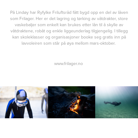
På Lindøy har Ryfylke Friluftsråd fått bygd opp en del av låven
som Frilager. Her er det lagring og tørking av våtdrakter, store
vaskebaljer som enkelt kan brukes etter lån til å skylle av
våtdraktene, robåt og enkle liggeunderlag tilgjengelig. I tillegg
kan skoleklasser og organisasjoner booke seg gratis inn på
lavvoleiren som står på øya mellom mars-oktober.
www.frilager.no