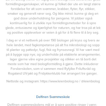
formidlingsegenskaper, vil kunne gi folket der ute en langt større
forståelse for alt som svømmer, krabber, flyter, flyr, stikker,
smaker og generelt rører seg. Og ikke minst: kunne gi deg en
god dose underholdning for pengene. Vi jobber også
kontinuerlig for å utvikle nye formidlingsmetoder for å spre
glede, entusiasme og kjærlighet for naturen, og har troa på at lek
og positive opplevelser er veien å gå for å få flere til å bry seg.
I dag er vi et nettverk på over 190 biologer på kryss og tvers av
hele landet, med fagkompetanse på alt fra mikrobiologi og sopp
til planter og pattedyr, fugl, fisk og frynsesnegl. Vi har vært med
på å bygge opp nye, og underholde på etablerte arrangementer,
lager gjerne våre egne prosjekter og stikker en tå borti det
meste som har med biologiformidling å gjøre. Dette inkluderer
Forskerskolen, som vi sammen med Ryfylke Friluftsråd og
Rogaland UV-jakt og Fridykkerklubb har arrangert tre ganger.
Nettside og instagram:
https://www.leienbiolog.no
/ @leienbiolog
Delfinen Svømmeskole
Delfinen svømmeskolens mål er å spre positive ringer i vann: