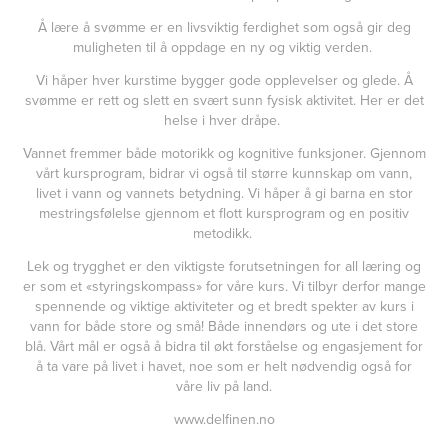
Å lære å svømme er en livsviktig ferdighet som også gir deg
muligheten til å oppdage en ny og viktig verden.
Vi håper hver kurstime bygger gode opplevelser og glede. Å
svømme er rett og slett en svært sunn fysisk aktivitet. Her er det
helse i hver dråpe.
Vannet fremmer både motorikk og kognitive funksjoner. Gjennom
vårt kursprogram, bidrar vi også til større kunnskap om vann,
livet i vann og vannets betydning. Vi håper å gi barna en stor
mestringsfølelse gjennom et flott kursprogram og en positiv
metodikk.
Lek og trygghet er den viktigste forutsetningen for all læring og
er som et «styringskompass» for våre kurs. Vi tilbyr derfor mange
spennende og viktige aktiviteter og et bredt spekter av kurs i
vann for både store og små! Både innendørs og ute i det store
blå. Vårt mål er også å bidra til økt forståelse og engasjement for
å ta vare på livet i havet, noe som er helt nødvendig også for
våre liv på land.
www.delfinen.no