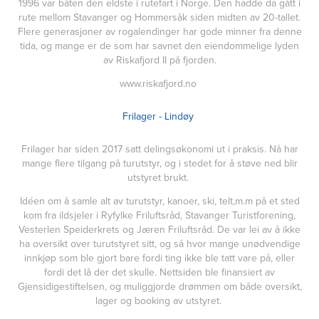
1996 var båten den eldste i rutefart i Norge. Den hadde da gått i
rute mellom Stavanger og Hommersåk siden midten av 20-tallet.
Flere generasjoner av rogalendinger har gode minner fra denne
tida, og mange er de som har savnet den eiendommelige lyden
av Riskafjord II på fjorden.
www.riskafjord.no
Frilager - Lindøy
Frilager har siden 2017 satt delingsøkonomi ut i praksis. Nå har
mange flere tilgang på turutstyr, og i stedet for å støve ned blir
utstyret brukt.
Idéen om å samle alt av turutstyr, kanoer, ski, telt,m.m på et sted
kom fra ildsjeler i Ryfylke Friluftsråd, Stavanger Turistforening,
Vesterlen Speiderkrets og Jæren Friluftsråd. De var lei av å ikke
ha oversikt over turutstyret sitt, og så hvor mange unødvendige
innkjøp som ble gjort bare fordi ting ikke ble tatt vare på, eller
fordi det lå der det skulle. Nettsiden ble finansiert av
Gjensidigestiftelsen, og muliggjorde drømmen om både oversikt,
lager og booking av utstyret.