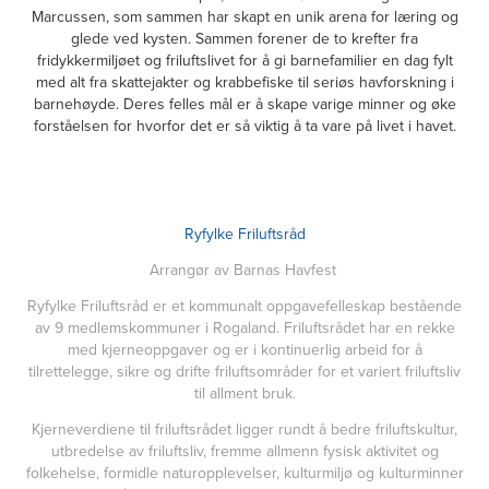
Marcussen, som sammen har skapt en unik arena for læring og
glede ved kysten
. Sammen forener de to krefter fra
fridykkermiljøet og friluftslivet for å gi barnefamilier en dag fylt
med alt fra skattejakter og krabbefiske til seriøs havforskning i
barnehøyde. Deres felles mål er å skape varige minner og øke
forståelsen for hvorfor det er så viktig å ta vare på livet i havet.
Ryfylke Friluftsråd
Arrangør av Barnas Havfest
Ryfylke Friluftsråd er et kommunalt oppgavefelleskap bestående
av 9 medlemskommuner i Rogaland. Friluftsrådet har en rekke
med kjerneoppgaver og er i kontinuerlig arbeid for å
tilrettelegge, sikre og drifte friluftsområder for et variert friluftsliv
til allment bruk.
Kjerneverdiene til friluftsrådet ligger rundt å bedre friluftskultur,
utbredelse av friluftsliv, fremme allmenn fysisk aktivitet og
folkehelse, formidle naturopplevelser, kulturmiljø og kulturminner