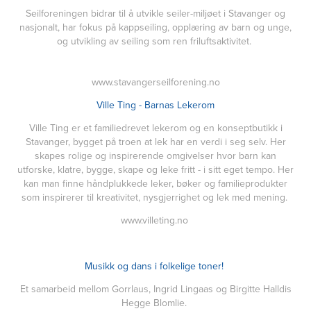
Seilforeningen bidrar til å utvikle seiler-miljøet i Stavanger og
nasjonalt, har fokus på kappseiling, opplæring av barn og unge,
og utvikling av seiling som ren friluftsaktivitet.
www.stavangerseilforening.no
Ville Ting - Barnas Lekerom
Ville Ting er et familiedrevet lekerom og en konseptbutikk i
Stavanger, bygget på troen at lek har en verdi i seg selv. Her
skapes rolige og inspirerende omgivelser hvor barn kan
utforske, klatre, bygge, skape og leke fritt - i sitt eget tempo. Her
kan man finne håndplukkede leker, bøker og familieprodukter
som inspirerer til kreativitet, nysgjerrighet og lek med mening.
www.villeting.no
Musikk og dans i folkelige toner!
Et samarbeid mellom Gorrlaus, Ingrid Lingaas og Birgitte Halldis
Hegge Blomlie.